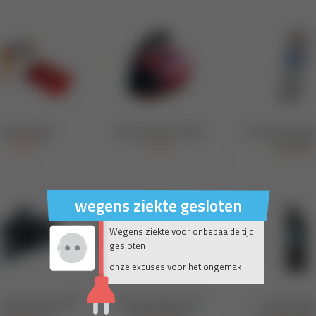
wegens ziekte gesloten
Wegens ziekte voor onbepaalde tijd
gesloten
onze excuses voor het ongemak