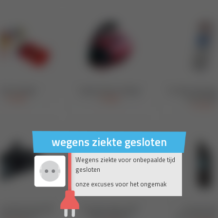
wegens ziekte gesloten
Wegens ziekte voor onbepaalde tijd
gesloten
onze excuses voor het ongemak