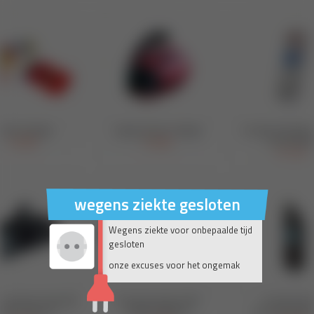
wegens ziekte gesloten
Wegens ziekte voor onbepaalde tijd
gesloten
onze excuses voor het ongemak