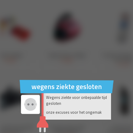
wegens ziekte gesloten
Wegens ziekte voor onbepaalde tijd
gesloten
onze excuses voor het ongemak