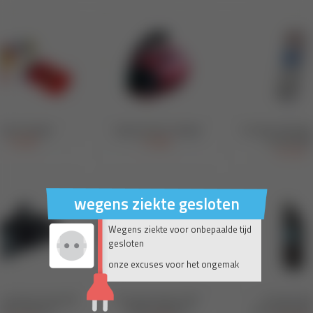
wegens ziekte gesloten
Wegens ziekte voor onbepaalde tijd
gesloten
onze excuses voor het ongemak