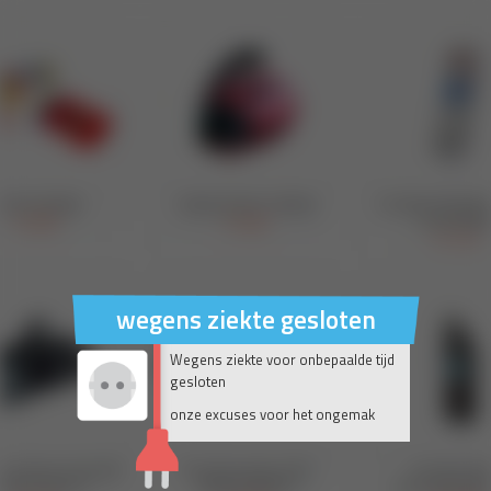
wegens ziekte gesloten
Wegens ziekte voor onbepaalde tijd
gesloten
onze excuses voor het ongemak