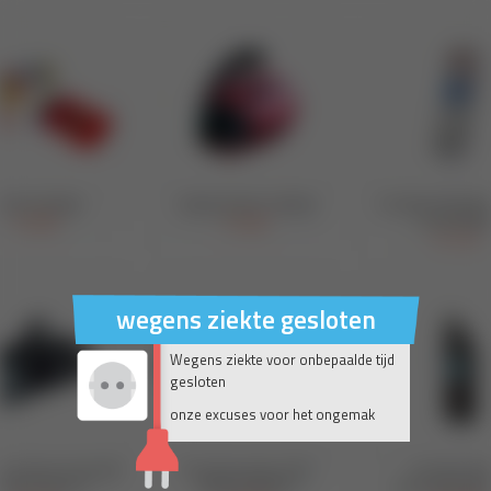
wegens ziekte gesloten
Wegens ziekte voor onbepaalde tijd
gesloten
onze excuses voor het ongemak